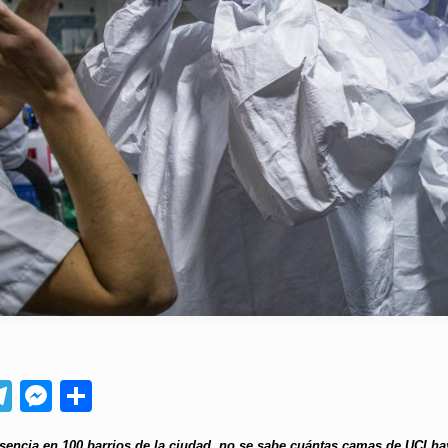
App
ebook
Telegram
Messenger
Compartir
sencia en 100 barrios de la ciudad, no se sabe cuántas camas de UCI hay