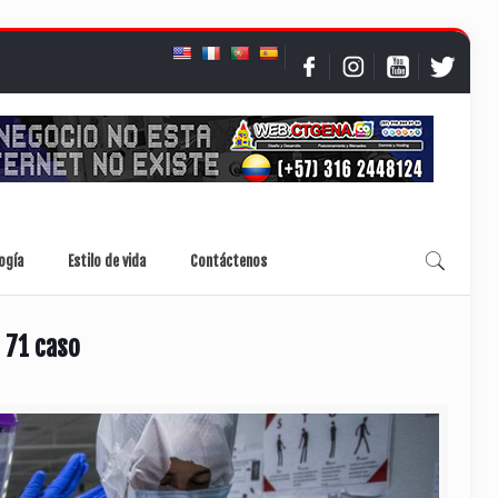
ogía
Estilo de vida
Contáctenos
 71 caso