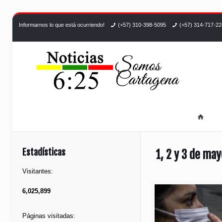
Informarnos lo que está ocurriendo!
(+57) 310-398-5095
(+57) 314-717-2
Estadísticas
1, 2 y 3 de ma
Visitantes:
6,025,899
Páginas visitadas: