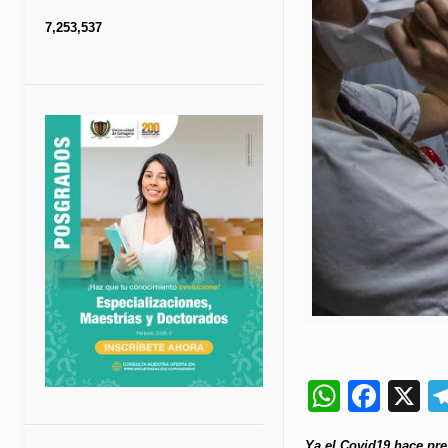
7,253,537
Whats
Fac
X
Ya el Covid19 hace pre