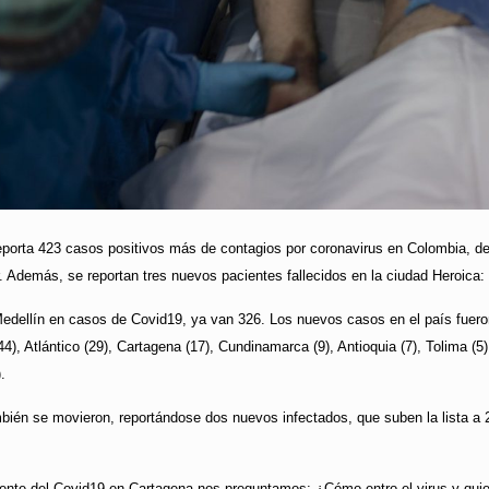
reporta 423 casos positivos más de contagios por coronavirus en Colombia, d
. Además, se reportan tres nuevos pacientes fallecidos en la ciudad Heroica
dellín en casos de Covid19, ya van 326. Los nuevos casos en el país fueron i
), Atlántico (29), Cartagena (17), Cundinamarca (9), Antioquia (7), Tolima (5),
.
mbién se movieron, reportándose dos nuevos infectados, que suben la lista a 
dente del Covid19 en Cartagena nos preguntamos: ¿Cómo entro el virus y quie