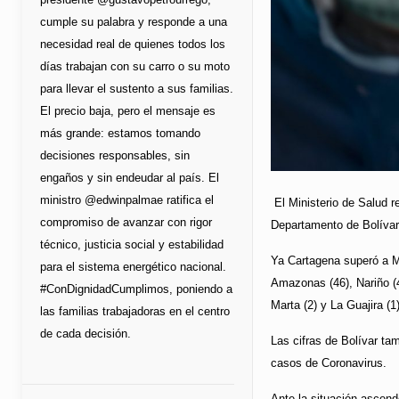
cumple su palabra y responde a una
necesidad real de quienes todos los
días trabajan con su carro o su moto
para llevar el sustento a sus familias.
El precio baja, pero el mensaje es
más grande: estamos tomando
decisiones responsables, sin
engaños y sin endeudar al país. El
ministro @edwinpalmae ratifica el
El Ministerio de Salud 
compromiso de avanzar con rigor
Departamento de Bolívar
técnico, justicia social y estabilidad
Ya Cartagena superó a Me
para el sistema energético nacional.
Amazonas (46), Nariño (44
#ConDignidadCumplimos, poniendo a
Marta (2) y La Guajira (1)
las familias trabajadoras en el centro
de cada decisión.
Las cifras de Bolívar ta
casos de Coronavirus.
Ante la situación ascen