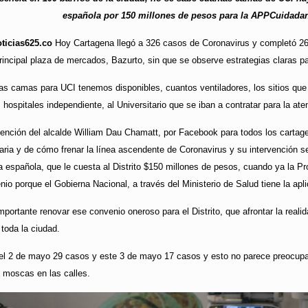
española por 150 millones de pesos para la APPCuidadano
ticias625.co
Hoy Cartagena llegó a 326 casos de Coronavirus y completó 26 
principal plaza de mercados, Bazurto, sin que se observe estrategias claras p
as camas para UCI tenemos disponibles, cuantos ventiladores, los sitios que
ospitales independiente, al Universitario que se iban a contratar para la at
ención del alcalde William Dau Chamatt, por Facebook para todos los cartage
laria y de cómo frenar la línea ascendente de Coronavirus y su intervención se
 española, que le cuesta al Distrito $150 millones de pesos, cuando ya la Proc
io porque el Gobierna Nacional, a través del Ministerio de Salud tiene la a
portante renovar ese convenio oneroso para el Distrito, que afrontar la realid
 toda la ciudad.
l 2 de mayo 29 casos y este 3 de mayo 17 casos y esto no parece preocuparle 
 moscas en las calles.