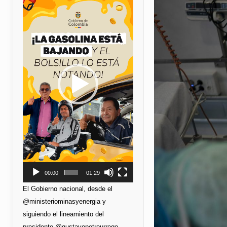
de
vídeo
00:00
01:29
El Gobierno nacional, desde el
@ministeriominasyenergia y
siguiendo el lineamiento del
presidente @gustavopetrourrego,