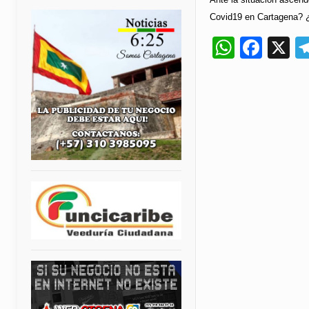
Covid19 en Cartagena? ¿
Whats
Fac
X