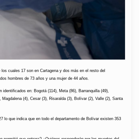
e los cuales 17 son en Cartagena y dos más en el resto del
: dos hombres de 73 años y una mujer de 44 años.
dentificados en: Bogotá (114), Meta (86), Barranquilla (49),
 Magdalena (4), Cesar (3), Risaralda (3), Bolívar (2), Valle (2), Santa
27 lo que indica que en todo el departamento de Bolívar existen 353
n permitió que entrara? ¿Quiénes responderán por los muertos del