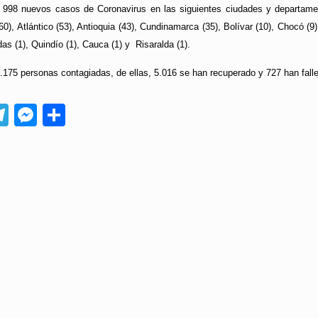
998 nuevos casos de Coronavirus en las siguientes ciudades y departamento
0), Atlántico (53), Antioquia (43), Cundinamarca (35), Bolívar (10), Chocó (9
das (1), Quindío (1), Cauca (1) y Risaralda (1).
.175 personas contagiadas, de ellas, 5.016 se han recuperado y 727 han falle
App
ebook
Telegram
Messenger
Compartir