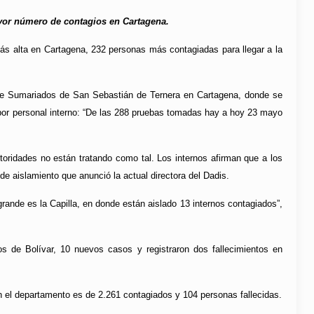
ayor número de contagios en Cartagena.
más alta en Cartagena, 232 personas más contagiadas para llegar a la
l de Sumariados de San Sebastián de Ternera en Cartagena, donde se
s por personal interno: “De las 288 pruebas tomadas hay a hoy 23 mayo
utoridades no están tratando como tal. Los internos afirman que a los
e aislamiento que anunció la actual directora del Dadis.
nde es la Capilla, en donde están aislado 13 internos contagiados”,
os de Bolívar, 10 nuevos casos y registraron dos fallecimientos en
en el departamento es de 2.261 contagiados y 104 personas fallecidas.