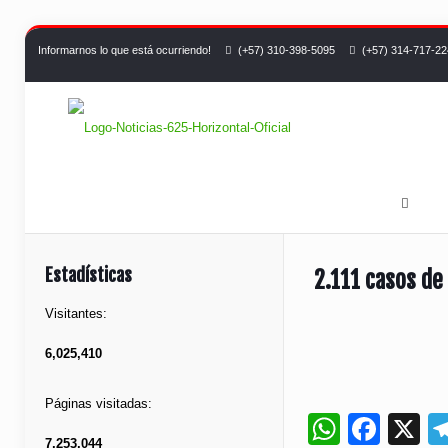
Informarnos lo que está ocurriendo!
(+57) 310-398-5095
(+57) 314-717-2
Estadísticas
2.111 casos de
Visitantes:
6,025,410
Páginas visitadas:
Whats
Fac
X
7,253,044