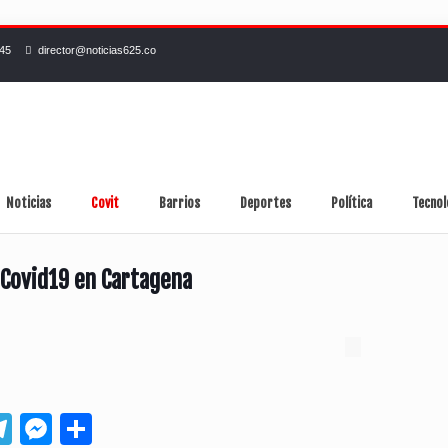
245
director@noticias625.co
Noticias
Covit
Barrios
Deportes
Política
Tecnol
 Covid19 en Cartagena
App
ebook
Telegram
Messenger
Compartir