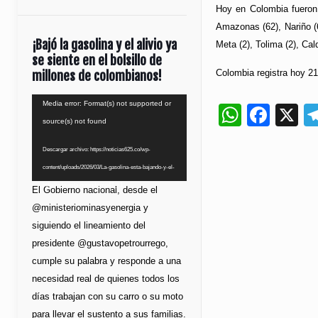
Hoy en Colombia fueron 
Amazonas (62), Nariño (6
¡Bajó la gasolina y el alivio ya
Meta (2), Tolima (2), Cal
se siente en el bolsillo de
Colombia registra hoy 21
millones de colombianos!
Reproductor
Media error: Format(s) not supported or
Whats
Fac
X
de
source(s) not found
vídeo
Descargar archivo: https://noticias625.co/wp-
content/uploads/2026/03/La-gasolina-esta-bajando-y-el-
bolsillo-lo-esta-notando.mp4?_=1
El Gobierno nacional, desde el
@ministeriominasyenergia y
siguiendo el lineamiento del
presidente @gustavopetrourrego,
cumple su palabra y responde a una
necesidad real de quienes todos los
días trabajan con su carro o su moto
para llevar el sustento a sus familias.