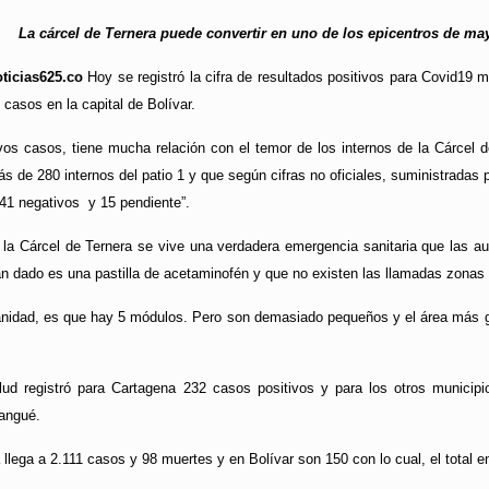
La cárcel de Ternera puede convertir en uno de los epicentros de m
ticias625.co
Hoy se registró la cifra de resultados positivos para Covid19 
 casos en la capital de Bolívar.
vos casos, tiene mucha relación con el temor de los internos de la Cárce
ás de 280 internos del patio 1 y que según cifras no oficiales, suministrada
41 negativos y 15 pendiente”.
de la Cárcel de Ternera se vive una verdadera emergencia sanitaria que las a
an dado es una pastilla de acetaminofén y que no existen las llamadas zonas d
nidad, es que hay 5 módulos. Pero son demasiado pequeños y el área más gra
lud registró para Cartagena 232 casos positivos y para los otros municipi
angué.
 llega a 2.111 casos y 98 muertes y en Bolívar son 150 con lo cual, el total 