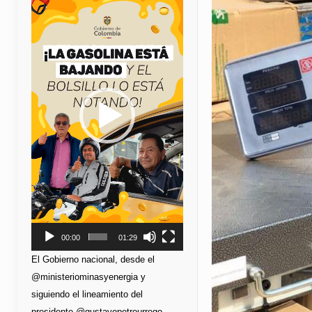
de
vídeo
00:00
01:29
El Gobierno nacional, desde el
@ministeriominasyenergia y
siguiendo el lineamiento del
presidente @gustavopetrourrego,