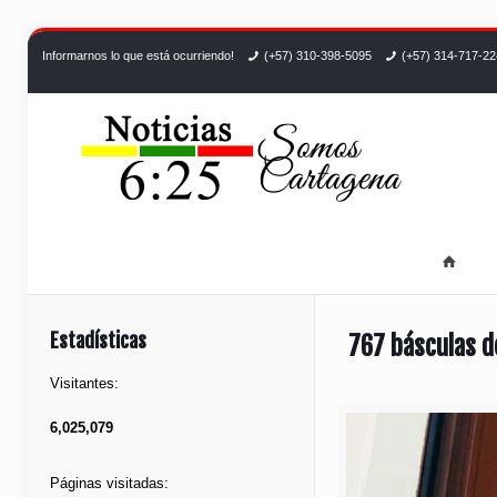
Informarnos lo que está ocurriendo!
(+57) 310-398-5095
(+57) 314-717-2
Estadísticas
767 básculas d
Visitantes:
6,025,079
Páginas visitadas: