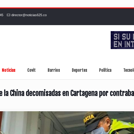
245
director@noticias625.co
Noticias
Covit
Barrios
Deportes
Política
Tecnol
e la China decomisadas en Cartagena por contrab