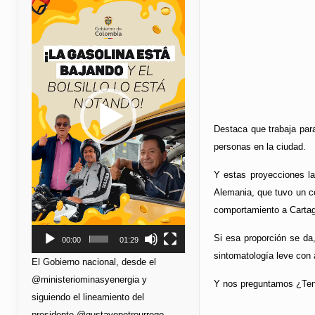
de
vídeo
Destaca que trabaja para
personas en la ciudad.
Y estas proyecciones l
Alemania, que tuvo un co
comportamiento a Cartage
Si esa proporción se da
00:00
01:29
sintomatología leve con 
El Gobierno nacional, desde el
@ministeriominasyenergia y
Y nos preguntamos ¿Tenem
siguiendo el lineamiento del
presidente @gustavopetrourrego,