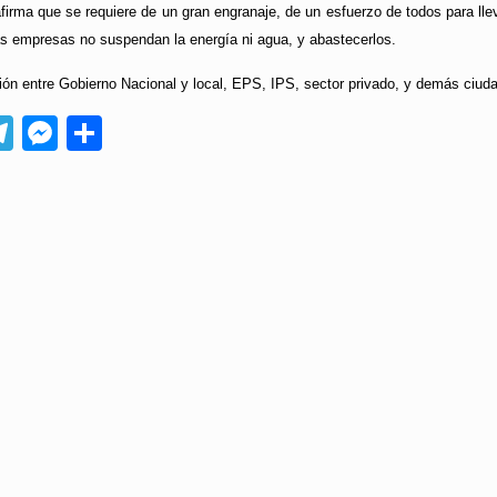
irma que se requiere de un gran engranaje, de un esfuerzo de todos para lle
s empresas no suspendan la energía ni agua, y abastecerlos.
ción entre Gobierno Nacional y local, EPS, IPS, sector privado, y demás ciuda
App
ebook
Telegram
Messenger
Compartir