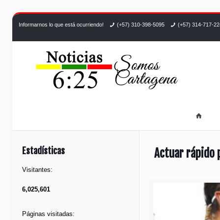
Informarnos lo que está ocurriendo!
(+57) 310-398-5095
(+57) 314-717-2
Estadísticas
Actuar rápido 
Visitantes:
6,025,601
Páginas visitadas: