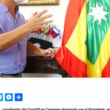
App
ebook
Telegram
Messenger
Compartir
, coordinador del Covid19 en Cartagena designado por el Presidente, r