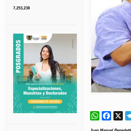
7,253,238
Whats
Fac
X
Juan Manuel Benedetti