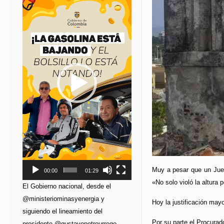
de
vídeo
Muy a pesar que un Juez
00:00
01:29
«No solo violó la altura 
El Gobierno nacional, desde el
@ministeriominasyenergia y
Hoy la justificación may
siguiendo el lineamiento del
Por su parte el Procurado
presidente @gustavopetrourrego,