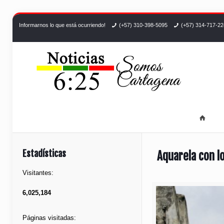
Informarnos lo que está ocurriendo!
(+57) 310-398-5095
(+57) 314-717-2
Estadísticas
Aquarela con l
Visitantes:
6,025,184
Páginas visitadas: