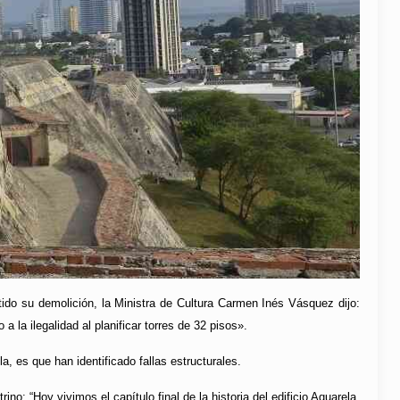
do su demolición, la Ministra de Cultura Carmen Inés Vásquez dijo:
 la ilegalidad al planificar torres de 32 pisos».
, es que han identificado fallas estructurales.
no: “Hoy vivimos el capítulo final de la historia del edificio Aquarela,