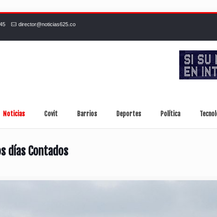
245
director@noticias625.co
Noticias
Covit
Barrios
Deportes
Política
Tecnol
os días Contados