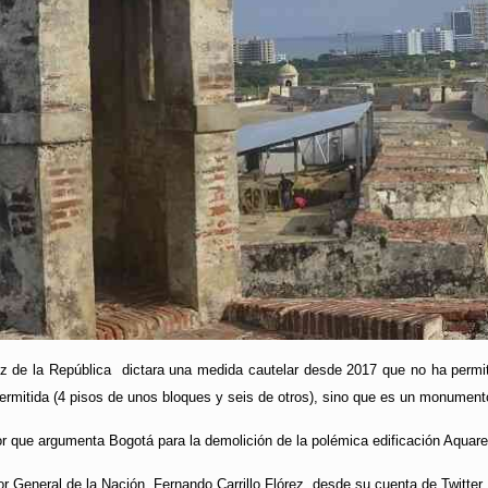
 de la República dictara una medida cautelar desde 2017 que no ha permiti
permitida (4 pisos de unos bloques y seis de otros), sino que es un monumento a
or que argumenta Bogotá para la demolición de la polémica edificación Aquarela
r General de la Nación, Fernando Carrillo Flórez, desde su cuenta de Twitter tri