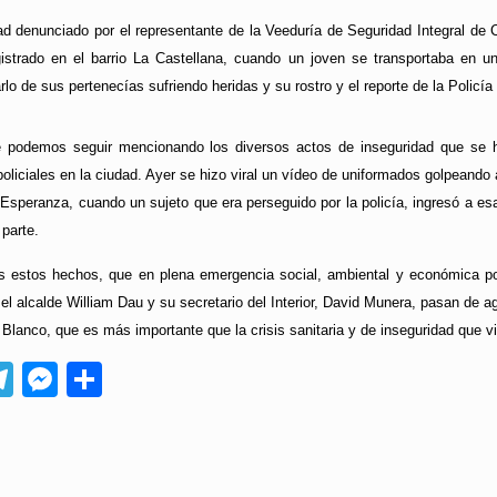
ad denunciado por el representante de la Veeduría de Seguridad Integral d
gistrado en el barrio La Castellana, cuando un joven se transportaba en 
lo de sus pertenecías sufriendo heridas y su rostro y el reporte de la Policía
 podemos seguir mencionando los diversos actos de inseguridad que se 
liciales en la ciudad. Ayer se hizo viral un vídeo de uniformados golpeand
a Esperanza, cuando un sujeto que era perseguido por la policía, ingresó a es
 parte.
s estos hechos, que en plena emergencia social, ambiental y económica p
el alcalde William Dau y su secretario del Interior, David Munera, pasan de a
 Blanco, que es más importante que la crisis sanitaria y de inseguridad que v
App
ebook
Telegram
Messenger
Compartir