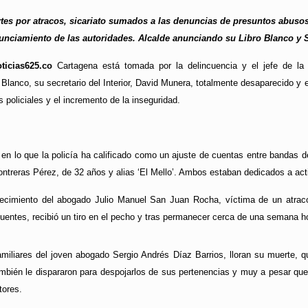
tes por atracos, sicariato sumados a las denuncias de presuntos abusos 
unciamiento de las autoridades. Alcalde anunciando su Libro Blanco y Se
ticias625.co
Cartagena está tomada por la delincuencia y el jefe de la P
 Blanco, su secretario del Interior, David Munera, totalmente desaparecido y
 policiales y el incremento de la inseguridad.
 en lo que la policía ha calificado como un ajuste de cuentas entre bandas de
Contreras Pérez, de 32 años y alias ‘El Mello’. Ambos estaban dedicados a act
lecimiento del abogado Julio Manuel San Juan Rocha, víctima de un atrac
cuentes, recibió un tiro en el pecho y tras permanecer cerca de una semana hos
iliares del joven abogado Sergio Andrés Díaz Barrios, lloran su muerte, qu
mbién le dispararon para despojarlos de sus pertenencias y muy a pesar qu
tores.