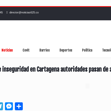
245
director@noticias625.co
Noticias
Covit
Barrios
Deportes
Política
Tecnol
 inseguridad en Cartagena autoridades pasan de 
App
ebook
Telegram
Messenger
Compartir