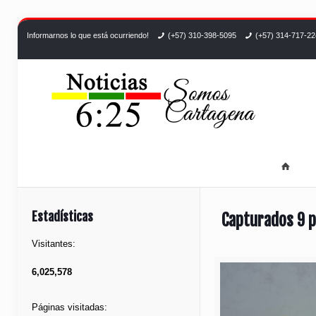
Informarnos lo que está ocurriendo!
(+57) 310-398-5095
(+57) 314-717-2
Estadísticas
Capturados 9 p
Visitantes:
6,025,578
Páginas visitadas: