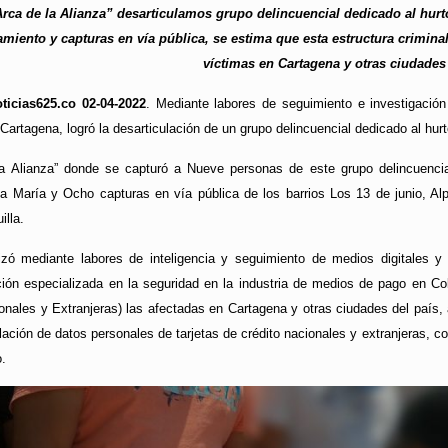
rca de la Alianza” desarticulamos grupo delincuencial dedicado al hurt
namiento y capturas en vía pública, se estima que esta estructura crimin
víctimas en Cartagena y otras ciudades 
ticias625.co 02-04-2022
. Mediante labores de seguimiento e investigació
 Cartagena, logró la desarticulación de un grupo delincuencial dedicado al hu
a Alianza” donde se capturó a Nueve personas de este grupo delincuencial
 La María y Ocho capturas en vía pública de los barrios Los 13 de junio, Al
illa.
lizó mediante labores de inteligencia y seguimiento de medios digitales 
 especializada en la seguridad en la industria de medios de pago en Col
nales y Extranjeras) las afectadas en Cartagena y otras ciudades del país, 
olación de datos personales de tarjetas de crédito nacionales y extranjeras, c
o.