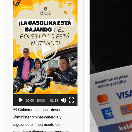
de
vídeo
00:00
01:29
El Gobierno nacional, desde el
@ministeriominasyenergia y
siguiendo el lineamiento del
presidente @gustavopetrourrego,