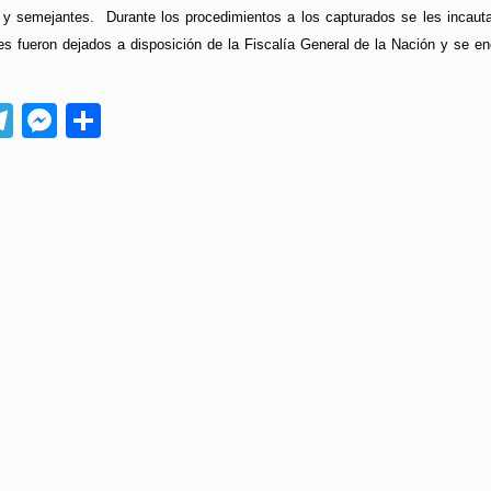
 y semejantes. Durante los procedimientos a los capturados se les incauta
s fueron dejados a disposición de la Fiscalía General de la Nación y se enc
App
ebook
Telegram
Messenger
Compartir