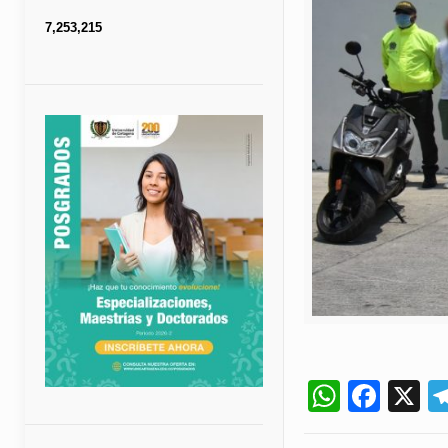
7,253,215
Whats
Fac
X