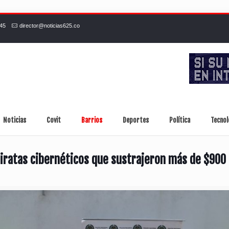
245
director@noticias625.co
Noticias
Covit
Barrios
Deportes
Política
Tecnol
iratas cibernéticos que sustrajeron más de $900