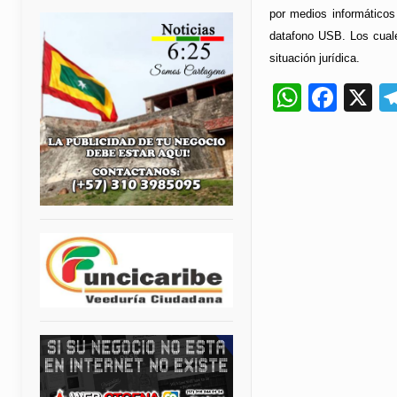
por medios informáticos
datafono USB. Los cuale
situación jurídica.
Whats
Fac
X