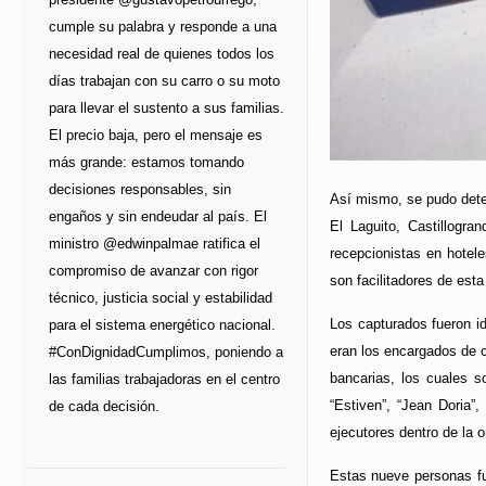
cumple su palabra y responde a una
necesidad real de quienes todos los
días trabajan con su carro o su moto
para llevar el sustento a sus familias.
El precio baja, pero el mensaje es
más grande: estamos tomando
decisiones responsables, sin
Así mismo, se pudo deter
engaños y sin endeudar al país. El
El Laguito, Castillogra
ministro @edwinpalmae ratifica el
recepcionistas en hotel
compromiso de avanzar con rigor
son facilitadores de esta
técnico, justicia social y estabilidad
Los capturados fueron id
para el sistema energético nacional.
eran los encargados de co
#ConDignidadCumplimos, poniendo a
bancarias, los cuales s
las familias trabajadoras en el centro
“Estiven”, “Jean Doria”,
de cada decisión.
ejecutores dentro de la o
Estas nueve personas fue