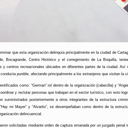
minar que esta organización delinquía principalmente en la ciudad de Cartag
nde, Bocagrande, Centro Histórico y el corregimiento de La Boquilla, te
es y centros recreacionales ubicados en diferentes partes de la ciudad. A
 conducta punible, afectando principalmente a los extranjeros que visitan la c
entificados como: “German” rol dentro de la organización (cabecilla) y “Angie
ordinar y reclutar personas que trabajan en el sector turístico, con esto logr
on suministrados posteriormente a otros integrantes de la estructura crimi
 “Hay mi Mayer” y “Alvarito”, se desempeñaban como dentro de la estructura
rganización delincuencial.
ron solicitadas mediante orden de captura emanada por un juzgado penal mun