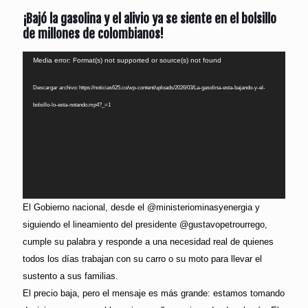
¡Bajó la gasolina y el alivio ya se siente en el bolsillo
de millones de colombianos!
Reproductor
Media error: Format(s) not supported or source(s) not found
de
Descargar archivo: https://noticias625.co/wp-content/uploads/2026/03/La-gasolina-esta-bajando-y-el-
vídeo
bolsillo-lo-esta-notando.mp4?_=1
El Gobierno nacional, desde el @ministeriominasyenergia y
siguiendo el lineamiento del presidente @gustavopetrourrego,
cumple su palabra y responde a una necesidad real de quienes
todos los días trabajan con su carro o su moto para llevar el
sustento a sus familias.
El precio baja, pero el mensaje es más grande: estamos tomando