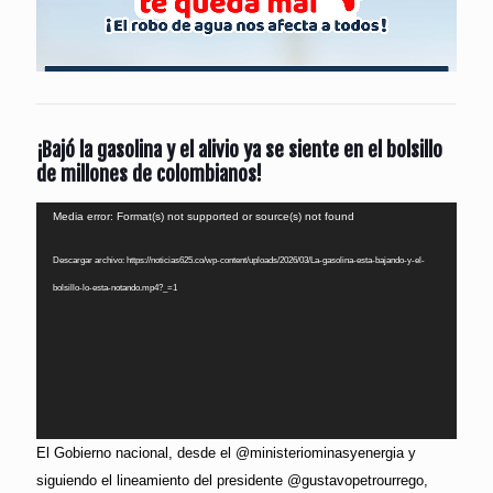
¡Bajó la gasolina y el alivio ya se siente en el bolsillo
de millones de colombianos!
Reproductor
Media error: Format(s) not supported or source(s) not found
de
Descargar archivo: https://noticias625.co/wp-content/uploads/2026/03/La-gasolina-esta-bajando-y-el-
vídeo
bolsillo-lo-esta-notando.mp4?_=1
El Gobierno nacional, desde el @ministeriominasyenergia y
siguiendo el lineamiento del presidente @gustavopetrourrego,