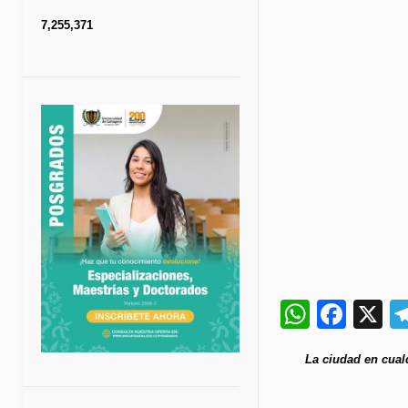
7,255,371
Whats
Fac
X
La ciudad en cual