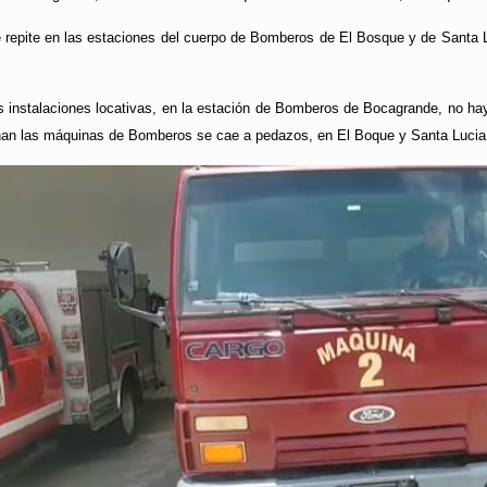
 repite en las estaciones del cuerpo de Bomberos de El Bosque y de Santa L
 instalaciones locativas, en la estación de Bomberos de Bocagrande, no hay al
nan las máquinas de Bomberos se cae a pedazos, en El Boque y Santa Lucia