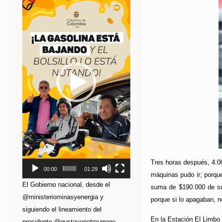
de
vídeo
Tres horas después, 4:00
00:00
01:29
máquinas pudo ir; porque
El Gobierno nacional, desde el
suma de $190.000 de su 
@ministeriominasyenergia y
porque si lo apagaban, n
siguiendo el lineamiento del
En la Estación El Limbo
presidente @gustavopetrourrego,