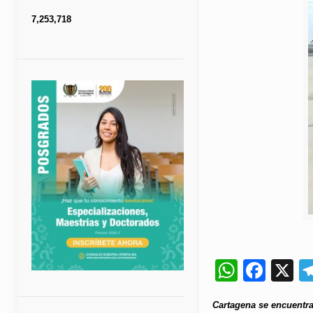
7,253,718
Whats
Fac
X
Cartagena se encuentr