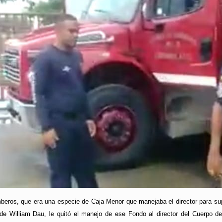
eros, que era una especie de Caja Menor que manejaba el director para sup
lde William Dau, le quitó el manejo de ese Fondo al director del Cuerpo d