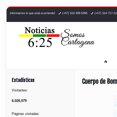
Informarnos lo que está ocurriendo!
(+57) 310-398-5095
(+57) 314-717-2
Estadísticas
Cuerpo de Bom
Visitantes:
6,026,079
Páginas visitadas: