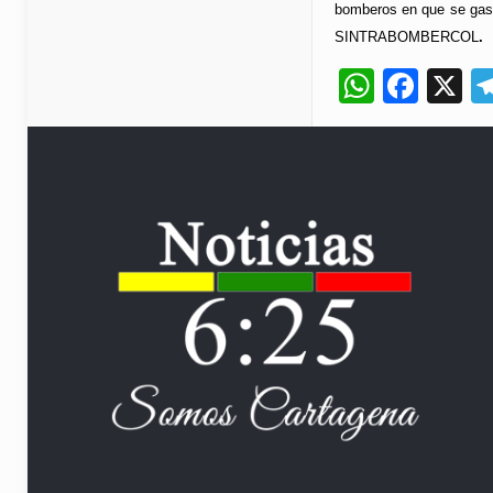
bomberos en que se gast
SINTRABOMBERCOL
.
Whats
Fac
X