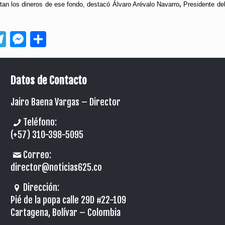
an los dineros de ese fondo, destacó Álvaro Arévalo Navarro
,
Presidente de
App
ebook
Telegram
Messenger
Compartir
Datos de Contacto
Jairo Baena Vargas –
Director
Teléfono:
(+57) 310-398-5095
Correo:
director@noticias625.co
Dirección:
Pié de la popa calle 29D #22-109
Cartagena, Bolívar – Colombia