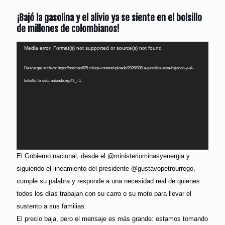
¡Bajó la gasolina y el alivio ya se siente en el bolsillo
de millones de colombianos!
Reproductor
Media error: Format(s) not supported or source(s) not found
de
Descargar archivo: https://noticias625.co/wp-content/uploads/2026/03/La-gasolina-esta-bajando-y-el-
vídeo
bolsillo-lo-esta-notando.mp4?_=1
El Gobierno nacional, desde el @ministeriominasyenergia y
siguiendo el lineamiento del presidente @gustavopetrourrego,
cumple su palabra y responde a una necesidad real de quienes
todos los días trabajan con su carro o su moto para llevar el
sustento a sus familias.
El precio baja, pero el mensaje es más grande: estamos tomando