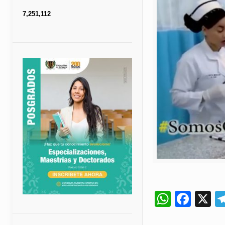
7,251,112
Whats
Fac
X