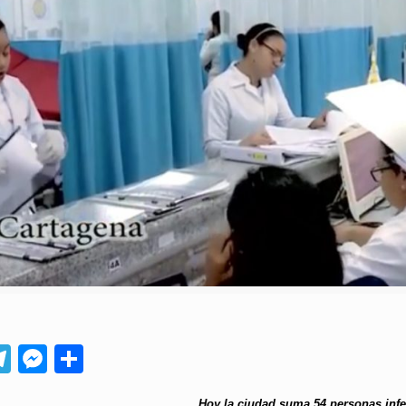
App
ebook
Telegram
Messenger
Compartir
Hoy la ciudad suma 54 personas inf