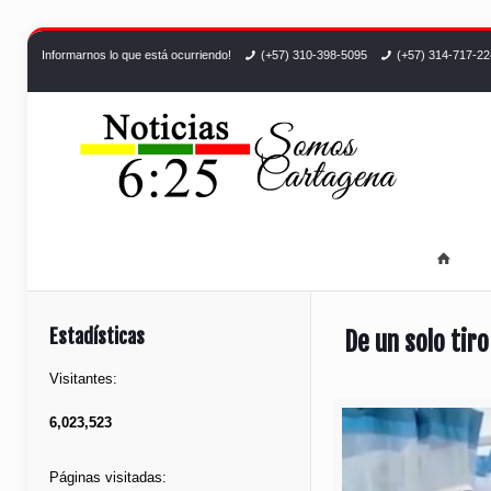
Informarnos lo que está ocurriendo!
(+57) 310-398-5095
(+57) 314-717-2
Estadísticas
De un solo tir
Visitantes:
6,023,523
Páginas visitadas: