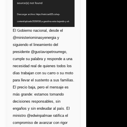
de
source(s) not found
vídeo
Descargar archivo: https://noticias625.co/wp-
content/uploads/2026/03/La-gasolina-esta-bajando-y-el-
bolsillo-lo-esta-notando.mp4?_=1
El Gobierno nacional, desde el
@ministeriominasyenergia y
siguiendo el lineamiento del
presidente @gustavopetrourrego,
cumple su palabra y responde a una
necesidad real de quienes todos los
días trabajan con su carro o su moto
para llevar el sustento a sus familias.
El precio baja, pero el mensaje es
más grande: estamos tomando
decisiones responsables, sin
engaños y sin endeudar al país. El
ministro @edwinpalmae ratifica el
compromiso de avanzar con rigor