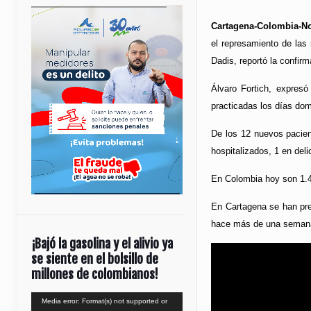
Cartagena-Colombia-No
el represamiento de las
Dadis, reportó la confir
Álvaro Fortich, expres
practicadas los días dom
De los 12 nuevos pacien
hospitalizados, 1 en del
En Colombia hoy son 1.4
En Cartagena se han pre
hace más de una semana 
¡Bajó la gasolina y el alivio ya
se siente en el bolsillo de
millones de colombianos!
Reproductor
Media error: Format(s) not supported or