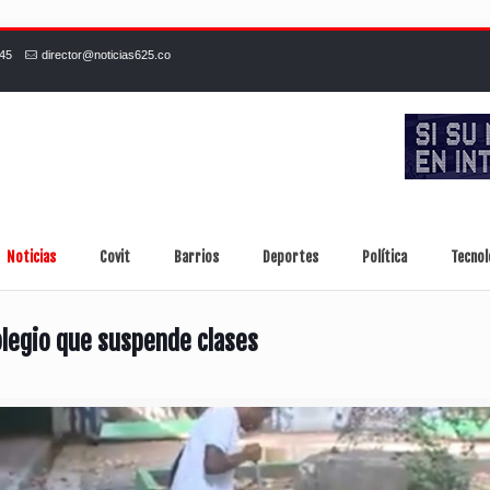
245
director@noticias625.co
Noticias
Covit
Barrios
Deportes
Política
Tecnol
olegio que suspende clases