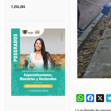
7,252,281
Whats
Fac
X
La no llegada de personal