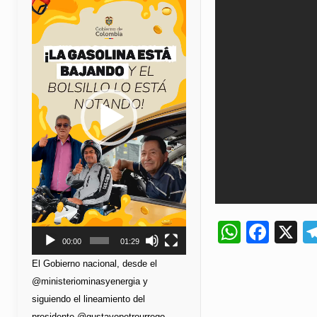
de
vídeo
Whats
Fac
X
00:00
01:29
El Gobierno nacional, desde el
@ministeriominasyenergia y
siguiendo el lineamiento del
presidente @gustavopetrourrego,