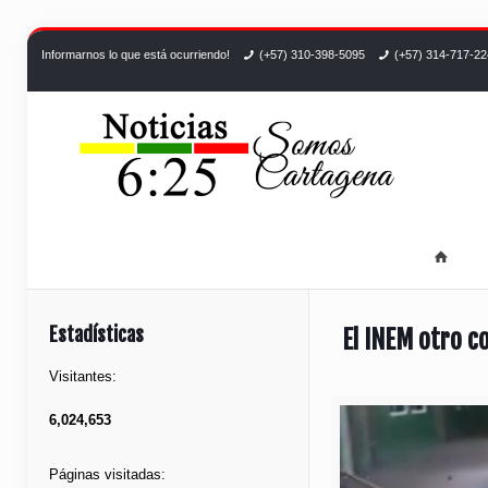
Informarnos lo que está ocurriendo!
(+57) 310-398-5095
(+57) 314-717-2
Estadísticas
El INEM otro c
Visitantes:
6,024,653
Páginas visitadas: