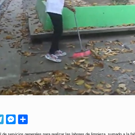
App
ebook
Telegram
Messenger
Compartir
 de servicios generales para realizar las labores de limpieza, sumado a la fal