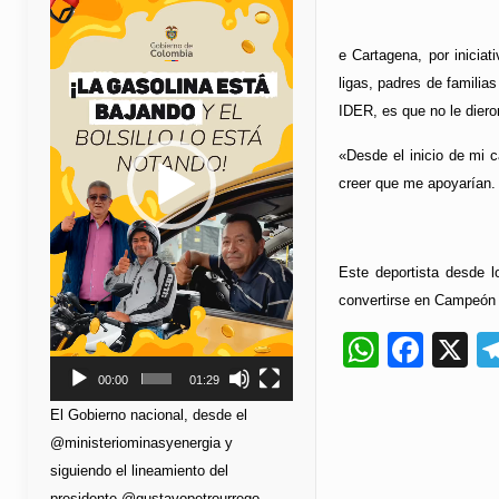
de
vídeo
e Cartagena, por iniciat
ligas, padres de familia
IDER, es que no le dieron
«Desde el inicio de mi 
creer que me apoyarían
Este deportista desde l
convertirse en Campeón 
Whats
Fac
X
00:00
01:29
El Gobierno nacional, desde el
@ministeriominasyenergia y
siguiendo el lineamiento del
presidente @gustavopetrourrego,