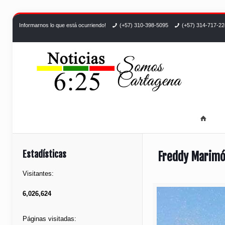
Informarnos lo que está ocurriendo!
(+57) 310-398-5095
(+57) 314-717-2
Estadísticas
Freddy Marimón
Visitantes:
6,026,624
Páginas visitadas: