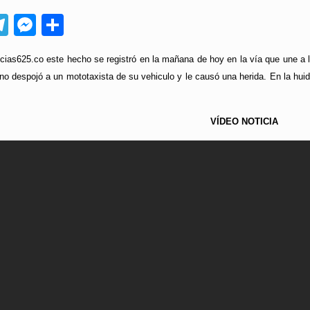
App
ebook
Telegram
Messenger
Compartir
ias625.co este hecho se registró en la mañana de hoy en la vía que une a l
 despojó a un mototaxista de su vehiculo y le causó una herida. En la huida, 
VÍDEO
NOTICIA