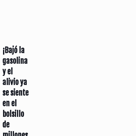
¡Bajó la
gasolina
y el
alivio ya
se siente
en el
bolsillo
de
millones