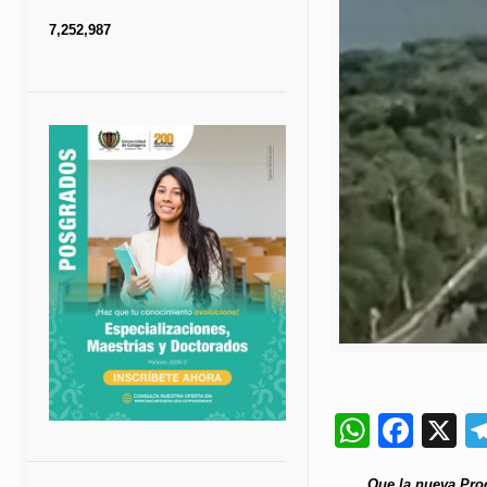
7,252,987
Whats
Fac
X
Que la nueva Proc