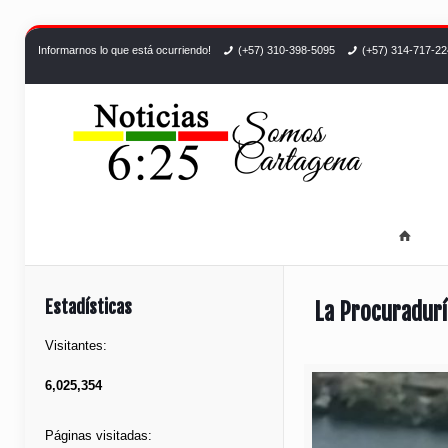
Informarnos lo que está ocurriendo!
(+57) 310-398-5095
(+57) 314-717-2
Estadísticas
La Procuradurí
Visitantes:
6,025,354
Páginas visitadas: