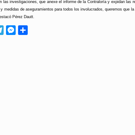
n las investigaciones, que anexe el informe de la Contraloría y expidan las
 y medidas de aseguramientos para todos los involucrados, queremos que la
estacó Pérez Dautt.
App
ebook
Telegram
Messenger
Compartir