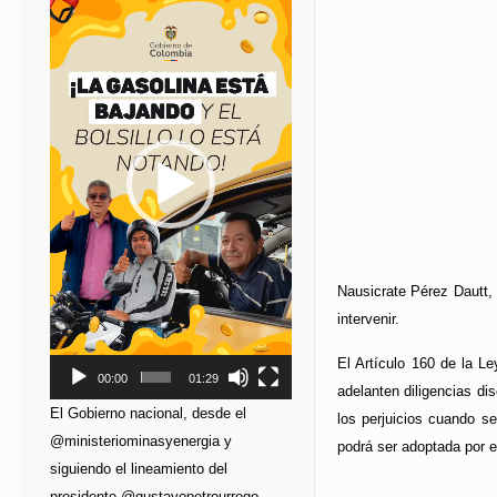
de
vídeo
Nausicrate Pérez Dautt,
intervenir.
El Artículo 160 de la Le
00:00
01:29
adelanten diligencias di
El Gobierno nacional, desde el
los perjuicios cuando se
@ministeriominasyenergia y
podrá ser adoptada por e
siguiendo el lineamiento del
presidente @gustavopetrourrego,