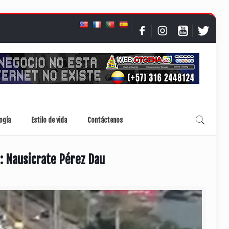
ogía
Estilo de vida
Contáctenos
s: Nausicrate Pérez Dau