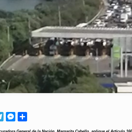
App
ebook
Telegram
Messenger
Compartir
uradora General de la Nación, Margarita Cabello, aplique el Artículo 160