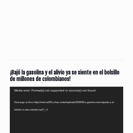
¡Bajó la gasolina y el alivio ya se siente en el bolsillo
de millones de colombianos!
Reproductor
Media error: Format(s) not supported or source(s) not found
de
Descargar archivo: https://noticias625.co/wp-content/uploads/2026/03/La-gasolina-esta-bajando-y-el-
vídeo
bolsillo-lo-esta-notando.mp4?_=1