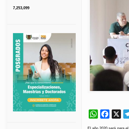
7,253,099
Whats
Fac
X
El año 2020 será para el