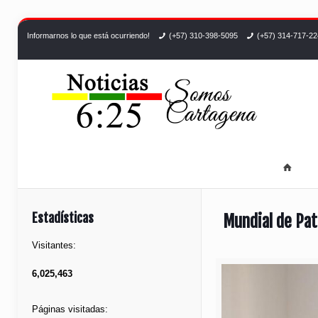
Informarnos lo que está ocurriendo!
(+57) 310-398-5095
(+57) 314-717-2
Estadísticas
Mundial de Pat
Visitantes:
6,025,463
Páginas visitadas: