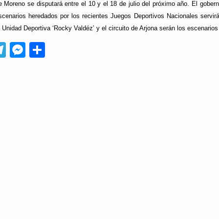
 Moreno se disputará entre el 10 y el 18 de julio del próximo año. El gober
scenarios heredados por los recientes Juegos Deportivos Nacionales servirá
a Unidad Deportiva ‘Rocky Valdéz’ y el circuito de Arjona serán los escenario
App
ebook
Telegram
Messenger
Compartir