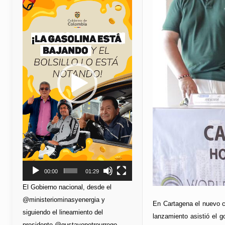
de
vídeo
00:00
01:29
El Gobierno nacional, desde el
@ministeriominasyenergia y
En Cartagena el nuevo c
siguiendo el lineamiento del
lanzamiento asistió el 
presidente @gustavopetrourrego,