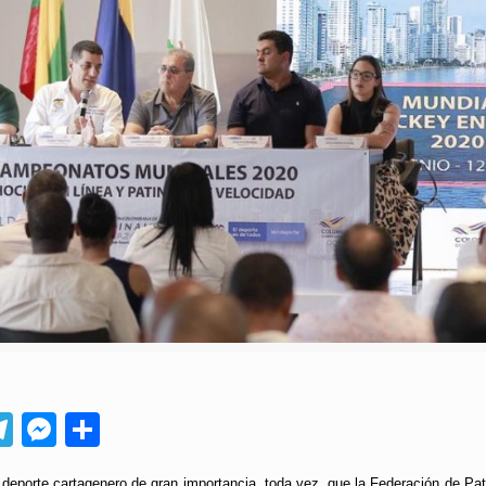
App
ebook
Telegram
Messenger
Compartir
 deporte cartagenero de gran importancia, toda vez, que la Federación de Pa