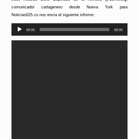
comunicador cartagenero desde Nueva York para
Noticias625.co nos envía el siguiente informe:
Reproductor
00:00
00:00
de
audio