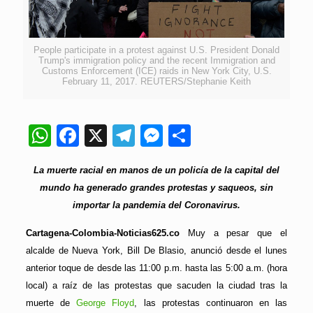
People participate in a protest against U.S. President Donald
Trump's immigration policy and the recent Immigration and
Customs Enforcement (ICE) raids in New York City, U.S.
February 11, 2017. REUTERS/Stephanie Keith
WhatsApp
Facebook
X
Telegram
Messenger
Compartir
La muerte racial en manos de un policía de la capital del
mundo ha generado grandes protestas y saqueos, sin
importar la pandemia del Coronavirus.
Cartagena-Colombia-Noticias625.co
Muy a pesar que el
alcalde de Nueva York, Bill De Blasio, anunció desde el lunes
anterior toque de desde las 11:00 p.m. hasta las 5:00 a.m. (hora
local) a raíz de las protestas que sacuden la ciudad tras la
muerte de
George Floyd
, las protestas continuaron en las