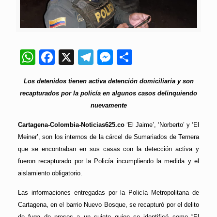
WhatsApp
Facebook
X
Telegram
Messenger
Compartir
Los detenidos tienen activa detención domiciliaria y son
recapturados por la policía en algunos casos delinquiendo
nuevamente
Cartagena-Colombia-Noticias625.co
‘El Jaime’, ‘Norberto’ y ‘El
Meiner’, son los internos de la cárcel de Sumariados de Ternera
que se encontraban en sus casas con la detección activa y
fueron recapturado por la Policía incumpliendo la medida y el
aislamiento obligatorio.
Las informaciones entregadas por la Policía Metropolitana de
Cartagena, en el barrio Nuevo Bosque, se recapturó por el delito
de fuga de presos a un sujeto quien se identificó como “El