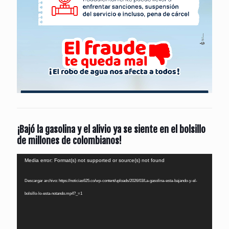
¡Bajó la gasolina y el alivio ya se siente en el bolsillo
de millones de colombianos!
Reproductor
Media error: Format(s) not supported or source(s) not found
de
Descargar archivo: https://noticias625.co/wp-content/uploads/2026/03/La-gasolina-esta-bajando-y-el-
vídeo
bolsillo-lo-esta-notando.mp4?_=1