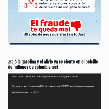
¡Bajó la gasolina y el alivio ya se siente en el bolsillo
de millones de colombianos!
Reproductor
Media error: Format(s) not supported or source(s) not found
de
Descargar archivo: https://noticias625.co/wp-content/uploads/2026/03/La-gasolina-esta-bajando-y-el-
vídeo
bolsillo-lo-esta-notando.mp4?_=1