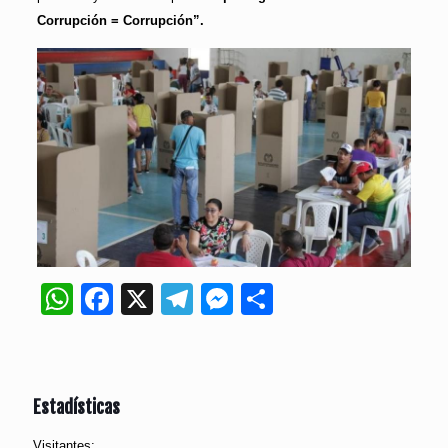
Corrupción = Corrupción”.
WhatsApp
Facebook
X
Telegram
Messenger
Compartir
Estadísticas
Visitantes: