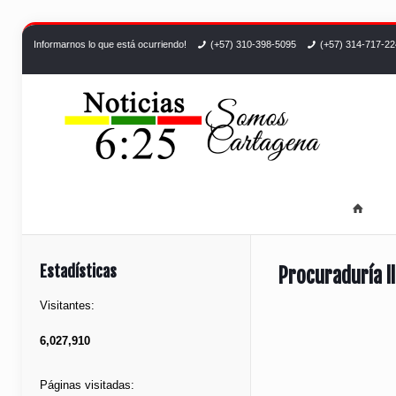
Informarnos lo que está ocurriendo!
(+57) 310-398-5095
(+57) 314-717-2
Estadísticas
Procuraduría l
Visitantes:
6,027,910
Páginas visitadas: