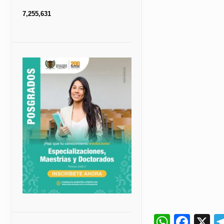
7,255,631
Whats
Fac
X