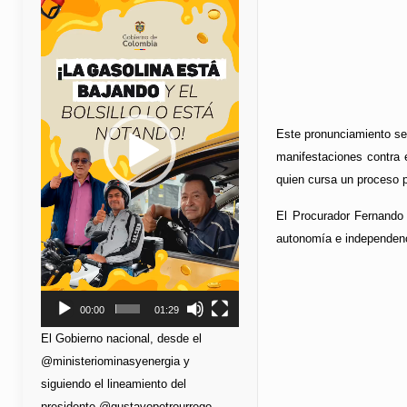
de
vídeo
Este pronunciamiento se
manifestaciones contra e
quien cursa un proceso p
El Procurador Fernando C
autonomía e independenc
00:00
01:29
El Gobierno nacional, desde el
@ministeriominasyenergia y
siguiendo el lineamiento del
presidente @gustavopetrourrego,