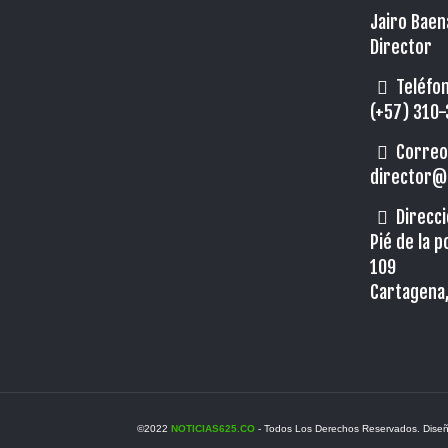
Jairo Baen
Director
Teléfon
(+57) 310
Correo
director@
Direcci
Pié de la 
109
Cartagena,
©2022
NOTICIAS625.CO
- Todos Los Derechos Reservados. Dise