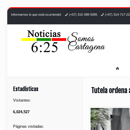
Informarnos lo que está ocurriendo!
(+57) 310-398-5095
(+57) 314-717-2
Estadísticas
Tutela ordena a
Visitantes:
6,024,527
Páginas visitadas: