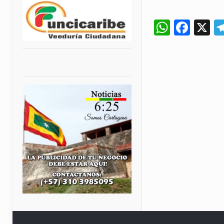
Whats
Fac
X