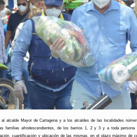
 al alcalde Mayor de Cartagena y a los alcaldes de las localidades núme
las familias afrodescendientes, de los barrios 1, 2 y 3 y a toda persona 
ización, cuantificación y ubicación de las mismas, en el plazo máximo de cu