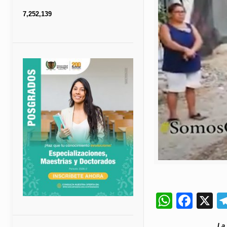
7,252,139
Whats
Fac
X
La