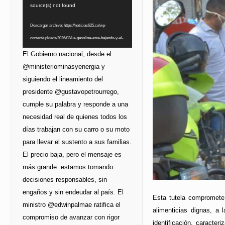
de
source(s) not found
vídeo
Descargar archivo: https://noticias625.co/wp-
content/uploads/2026/03/La-gasolina-esta-bajando-y-el-
bolsillo-lo-esta-notando.mp4?_=1
El Gobierno nacional, desde el
@ministeriominasyenergia y
siguiendo el lineamiento del
presidente @gustavopetrourrego,
cumple su palabra y responde a una
necesidad real de quienes todos los
días trabajan con su carro o su moto
para llevar el sustento a sus familias.
El precio baja, pero el mensaje es
más grande: estamos tomando
decisiones responsables, sin
engaños y sin endeudar al país. El
Esta tutela compromete
ministro @edwinpalmae ratifica el
alimenticias dignas, a 
compromiso de avanzar con rigor
identificación, caracter