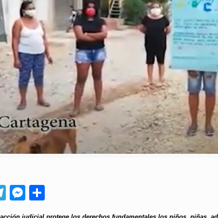
App
ebook
Telegram
Messenger
Compartir
 acción judicial protege los derechos fundamentales los niños, niñas, a